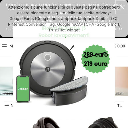
I PRODOTTI INDICATI COME “DISPONIBILI SU ORDINAZIONE” VENGONO
ORDINATI AI FORNITORI NEL MOMENTO IN CUI IL CLIENTE EFFETTUA
L’ORDINE.
I TEMPI DI SPEDIZIONE POSSONO ALLUNGARSI IN BASE ALLA
DISPONIBILITÀ. QUALORA I TEMPI DI CONSEGNA DA PARTE DEL
FORNITORE SUPERASSERO I 4 GIORNI LAVORATIVI, IL CLIENTE VERRÀ
CONTATTATO E AVRÀ LA POSSIBILITÀ DI SCEGLIERE SE CONFERMARE O
ANNULLARE L’ORDINE.
0
MENU
€
0,00
RICAMBIO GORENJE
ricambio gorenje
Visualizzazione di 2 risultati
Mostra sidebar