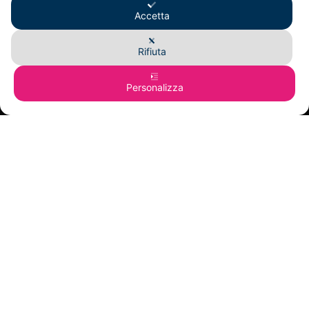
Accetta
Sabato e Domenica chiuso
Rifiuta
INFORMAZIONI
Personalizza
Dove Siamo
News
Termini e condizioni
Tempi di spedizione
Recesso e Garanzia
Privacy Policy
Cookie Policy
©
PHATISFAY®
È UN MARCHIO REGISTRATO DI B280 SRLS - P.IVA 03916220985