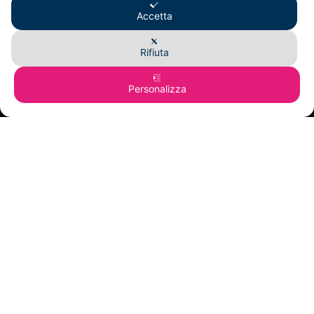
Accetta
Sabato e Domenica chiuso
Rifiuta
INFORMAZIONI
Personalizza
Dove Siamo
News
Termini e condizioni
Tempi di spedizione
Recesso e Garanzia
Privacy Policy
Cookie Policy
©
PHATISFAY®
È UN MARCHIO REGISTRATO DI B280 SRLS - P.IVA 03916220985