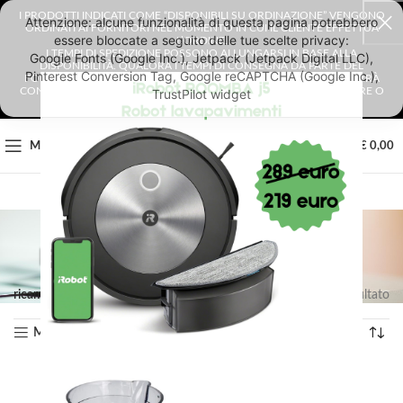
I PRODOTTI INDICATI COME “DISPONIBILI SU ORDINAZIONE” VENGONO
ORDINATI AI FORNITORI NEL MOMENTO IN CUI IL CLIENTE EFFETTUA
L’ORDINE.
I TEMPI DI SPEDIZIONE POSSONO ALLUNGARSI IN BASE ALLA
DISPONIBILITÀ. QUALORA I TEMPI DI CONSEGNA DA PARTE DEL
FORNITORE SUPERASSERO I 4 GIORNI LAVORATIVI, IL CLIENTE VERRÀ
CONTATTATO E AVRÀ LA POSSIBILITÀ DI SCEGLIERE SE CONFERMARE O
ANNULLARE L’ORDINE.
0
MENU
€
0,00
RICAMBI FRULLATORE
ricambi frullatore
Visualizzazione del risultato
Mostra sidebar