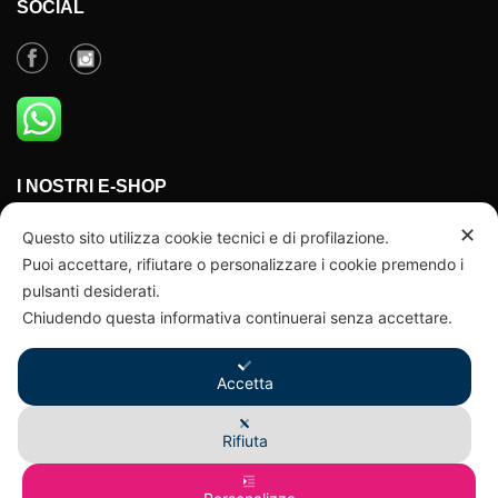
SOCIAL
I NOSTRI E-SHOP
✕
AMAZON
Questo sito utilizza cookie tecnici e di profilazione.
Puoi accettare, rifiutare o personalizzare i cookie premendo i
E-BAY
pulsanti desiderati.
Chiudendo questa informativa continuerai senza accettare.
ORARI DI APERTURA
Da Lunedì a Venerdì
Accetta
9-12.30 / 14-18
Rifiuta
Sabato e Domenica chiuso