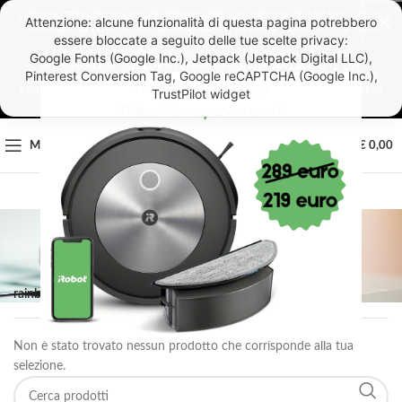
I PRODOTTI INDICATI COME “DISPONIBILI SU ORDINAZIONE” VENGONO
ORDINATI AI FORNITORI NEL MOMENTO IN CUI IL CLIENTE EFFETTUA
L’ORDINE.
I TEMPI DI SPEDIZIONE POSSONO ALLUNGARSI IN BASE ALLA
DISPONIBILITÀ. QUALORA I TEMPI DI CONSEGNA DA PARTE DEL
FORNITORE SUPERASSERO I 4 GIORNI LAVORATIVI, IL CLIENTE VERRÀ
CONTATTATO E AVRÀ LA POSSIBILITÀ DI SCEGLIERE SE CONFERMARE O
ANNULLARE L’ORDINE.
0
MENU
€
0,00
RAINBOW
rainbow
Non è stato trovato nessun prodotto che corrisponde alla tua
selezione.