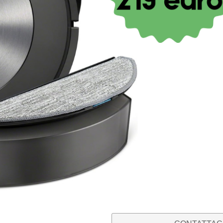
€
3,90
IVA inclusa
Vuoi sapere se è il ricambio adatto 
Fotografa l’etichetta con i codici pr
“
Dove trovo il codice del mio elett
Whatsapp
, scrivendoci il ricambio c
guideremo nell’acquisto del ricambio
Ci impegniamo per azzerare il rischio
acquistare e ti aiuteremo a non sbag
Il nostro servizio di verifica della 
SOLO 1 PEZZI DISPONIBILI