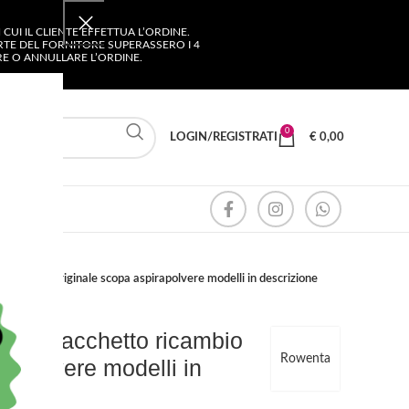
UI IL CLIENTE EFFETTUA L’ORDINE.
ARTE DEL FORNITORE SUPERASSERO I 4
ARE O ANNULLARE L’ORDINE.
0
LOGIN/REGISTRATI
€
0,00
ricambio originale scopa aspirapolvere modelli in descrizione
eggi sacchetto ricambio
Rowenta
rapolvere modelli in