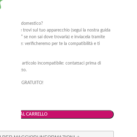
al tuo elettrodomestico?
oduttore che trovi sul tuo apparecchio (segui la nostra guida
rodomestico?
” se non sai dove trovarla) e inviacela tramite
he ti occorre: verificheremo per te la compatibilità e ti
 corretto.
 di reso per articolo incompatibile: contattaci prima di
liare prodotto.
compatibilità è GRATUITO!
AGGIUNGI AL CARRELLO