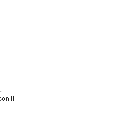
,
con il