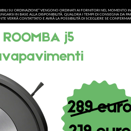
NIBILI SU ORDINAZIONE” VENGONO ORDINATI AI FORNITORI NEL MOMENTO IN C
UNGARSI IN BASE ALLA DISPONIBILITÀ. QUALORA I TEMPI DI CONSEGNA DA P
IENTE VERRÀ CONTATTATO E AVRÀ LA POSSIBILITÀ DI SCEGLIERE SE CONFERM
GORIA
OP
CONTATTACI
MY ACCOUNT
Shop
Rowenta Supporto reggi sacchetto 
Rowenta Supporto r
originale scopa aspi
descrizione