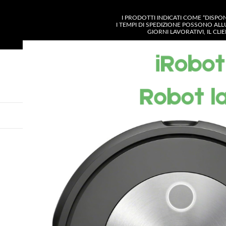
I PRODOTTI INDICATI COME “DISPO
I TEMPI DI SPEDIZIONE POSSONO ALL
GIORNI LAVORATIVI, IL CL
SELEZIONA CATE
VISUALIZZA CATEGORIE
CHI SIAMO
SH