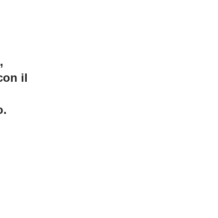
,
con il
o.