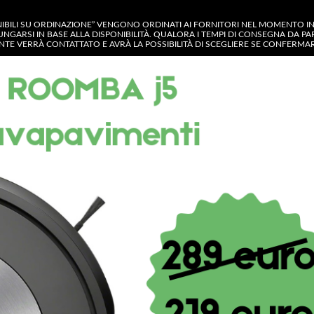
NIBILI SU ORDINAZIONE” VENGONO ORDINATI AI FORNITORI NEL MOMENTO IN C
UNGARSI IN BASE ALLA DISPONIBILITÀ. QUALORA I TEMPI DI CONSEGNA DA P
IENTE VERRÀ CONTATTATO E AVRÀ LA POSSIBILITÀ DI SCEGLIERE SE CONFERM
GORIA
OP
CONTATTACI
MY ACCOUNT
Shop
Samsung DC6401538A – Elettroser
modelli in descrizione
Samsung DC6401538
blocco porta ZV446L