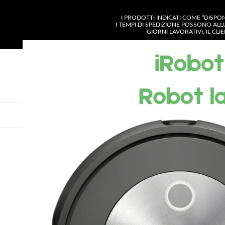
I PRODOTTI INDICATI COME “DISPO
I TEMPI DI SPEDIZIONE POSSONO ALL
GIORNI LAVORATIVI, IL CL
SELEZIONA CATE
VISUALIZZA CATEGORIE
CHI SIAMO
SH