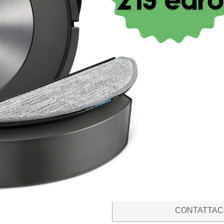
lavatrice modelli in
€
34,90
IVA inclusa
Vuoi sapere se è il ricambio adatto 
Fotografa l’etichetta con i codici pr
“
Dove trovo il codice del mio elett
Whatsapp
, scrivendoci il ricambio c
guideremo nell’acquisto del ricambio
Ci impegniamo per azzerare il rischio
acquistare e ti aiuteremo a non sbag
Il nostro servizio di verifica della 
ESAURITO
CONTATTACI