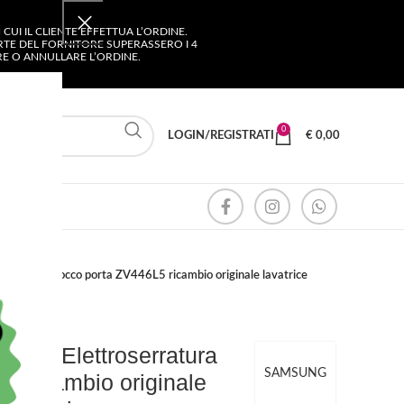
UI IL CLIENTE EFFETTUA L’ORDINE.
ARTE DEL FORNITORE SUPERASSERO I 4
ARE O ANNULLARE L’ORDINE.
0
LOGIN/REGISTRATI
€
0,00
ratura blocco porta ZV446L5 ricambio originale lavatrice
A – Elettroserratura
SAMSUNG
5 ricambio originale