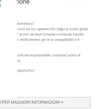
 descrizione
al tuo elettrodomestico?
oduttore che trovi sul tuo apparecchio (segui la nostra guida
rodomestico?
” se non sai dove trovarla) e inviacela tramite
he ti occorre: verificheremo per te la compatibilità e ti
 corretto.
 di reso per articolo incompatibile: contattaci prima di
liare prodotto.
compatibilità è GRATUITO!
 PER MAGGIORI INFORMAZIONI