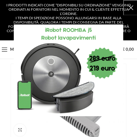
I PRODOTTI INDICATI COME “DISPONIBILI SU ORDINAZIONE” VENGONO
ORDINATI AI FORNITORI NEL MOMENTO IN CUI IL CLIENTE EFFETTUA
L’ORDINE.
I TEMPI DI SPEDIZIONE POSSONO ALLUNGARSI IN BASE ALLA
DISPONIBILITÀ. QUALORA I TEMPI DI CONSEGNA DA PARTE DEL
FORNITORE SUPERASSERO I 4 GIORNI LAVORATIVI, IL CLIENTE VERRÀ
CONTATTATO E AVRÀ LA POSSIBILITÀ DI SCEGLIERE SE CONFERMARE O
ANNULLARE L’ORDINE.
0
MENU
€
0,00
Clicca per ingrandire