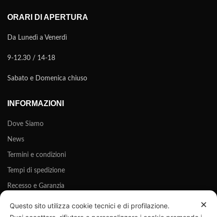
ORARI DI APERTURA
Da Lunedì a Venerdì
9-12.30 / 14-18
Sabato e Domenica chiuso
INFORMAZIONI
Dove Siamo
News
Termini e condizioni
Tempi di spedizione
Recesso e Garanzia
Privacy Policy
✕
Questo sito utilizza cookie tecnici e di profilazione.
Cookie Policy