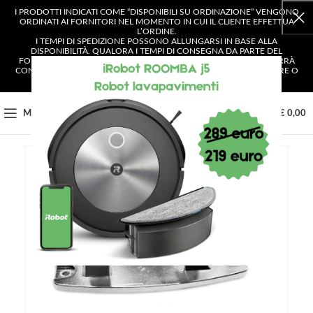
I PRODOTTI INDICATI COME “DISPONIBILI SU ORDINAZIONE” VENGONO
ORDINATI AI FORNITORI NEL MOMENTO IN CUI IL CLIENTE EFFETTUA
L’ORDINE.
I TEMPI DI SPEDIZIONE POSSONO ALLUNGARSI IN BASE ALLA
DISPONIBILITÀ. QUALORA I TEMPI DI CONSEGNA DA PARTE DEL
FORNITORE SUPERASSERO I 4 GIORNI LAVORATIVI, IL CLIENTE VERRÀ
CONTATTATO E AVRÀ LA POSSIBILITÀ DI SCEGLIERE SE CONFERMARE O
ANNULLARE L’ORDINE.
0
MENU
€
0,00