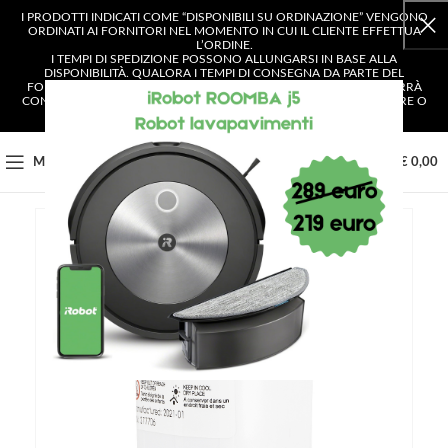
I PRODOTTI INDICATI COME “DISPONIBILI SU ORDINAZIONE” VENGONO
ORDINATI AI FORNITORI NEL MOMENTO IN CUI IL CLIENTE EFFETTUA
L’ORDINE.
I TEMPI DI SPEDIZIONE POSSONO ALLUNGARSI IN BASE ALLA
DISPONIBILITÀ. QUALORA I TEMPI DI CONSEGNA DA PARTE DEL
FORNITORE SUPERASSERO I 4 GIORNI LAVORATIVI, IL CLIENTE VERRÀ
CONTATTATO E AVRÀ LA POSSIBILITÀ DI SCEGLIERE SE CONFERMARE O
ANNULLARE L’ORDINE.
0
MENU
€
0,00