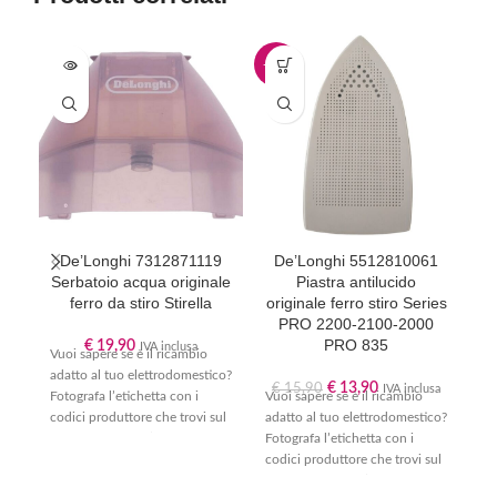
-13%
De’Longhi 7312871119
De’Longhi 5512810061
Serbatoio acqua originale
Piastra antilucido
ferro da stiro Stirella
originale ferro stiro Series
PRO 2200-2100-2000
PRO 835
€
19,90
IVA inclusa
Vuoi sapere se è il ricambio
adatto al tuo elettrodomestico?
€
13,90
€
15,90
IVA inclusa
Fotografa l’etichetta con i
Vuoi sapere se è il ricambio
Vu
codici produttore che trovi sul
adatto al tuo elettrodomestico?
ad
tuo apparecchio (segui la
Fotografa l’etichetta con i
Fot
nostra guida “
Dove trovo il
codici produttore che trovi sul
co
codice del mio
tuo apparecchio (segui la
tu