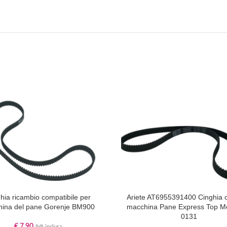
hia ricambio compatibile per
Ariete AT6955391400 Cinghia o
ina del pane Gorenje BM900
macchina Pane Express Top Me
0131
€
7,90
IVA inclusa