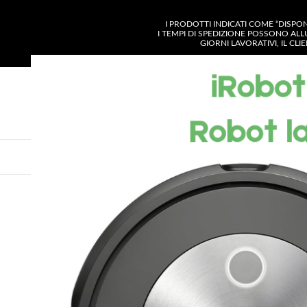
I PRODOTTI INDICATI COME “DISPO
I TEMPI DI SPEDIZIONE POSSONO ALL
GIORNI LAVORATIVI, IL CL
SELEZIONA CATE
VISUALIZZA CATEGORIE
CHI SIAMO
SH