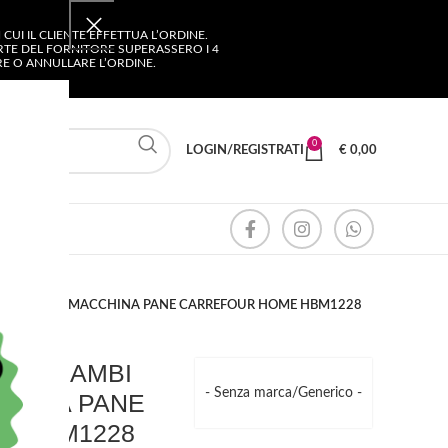
UI IL CLIENTE EFFETTUA L’ORDINE.
ARTE DEL FORNITORE SUPERASSERO I 4
ARE O ANNULLARE L’ORDINE.
0
LOGIN/REGISTRATI
€
0,00
 COMPATIBILI MACCHINA PANE CARREFOUR HOME HBM1228
LE RICAMBI
- Senza marca/Generico -
CHINA PANE
E HBM1228