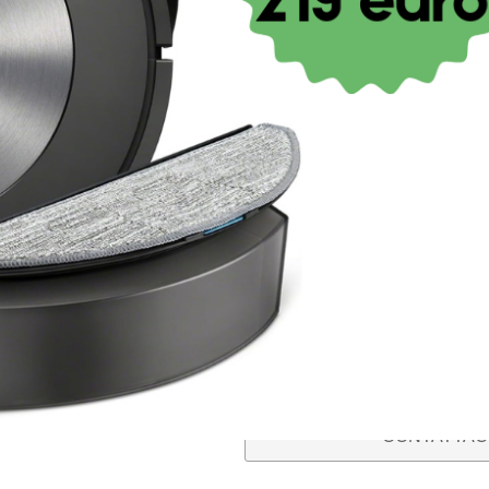
€
29,90
IVA inclusa
Vuoi sapere se è il ricambio adatto 
Fotografa l’etichetta con i codici pr
“
Dove trovo il codice del mio elett
Whatsapp
, scrivendoci il ricambio c
guideremo nell’acquisto del ricambio
Ci impegniamo per azzerare il rischio
acquistare e ti aiuteremo a non sbag
Il nostro servizio di verifica della 
ESAURITO
CONTATTACI