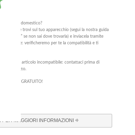
al tuo elettrodomestico?
oduttore che trovi sul tuo apparecchio (segui la nostra guida
rodomestico?
” se non sai dove trovarla) e inviacela tramite
he ti occorre: verificheremo per te la compatibilità e ti
 corretto.
 di reso per articolo incompatibile: contattaci prima di
liare prodotto.
compatibilità è GRATUITO!
 PER MAGGIORI INFORMAZIONI