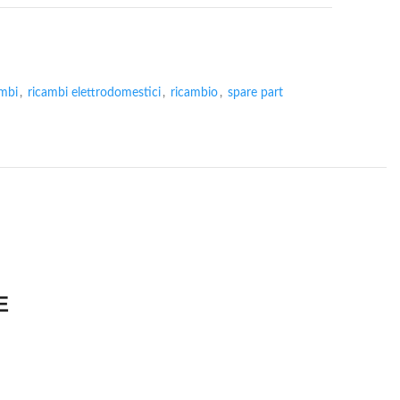
ambi
,
ricambi elettrodomestici
,
ricambio
,
spare part
E