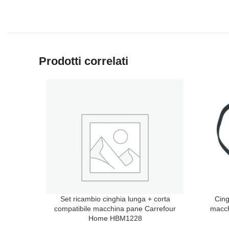
Prodotti correlati
Set ricambio cinghia lunga + corta
Cing
compatibile macchina pane Carrefour
macch
Home HBM1228