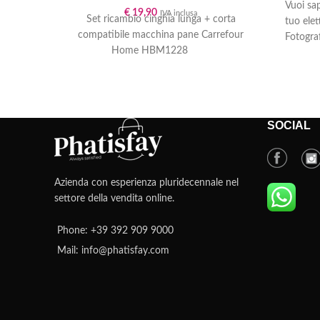
Vuoi sap
€
19,90
IVA inclusa
Set ricambio cinghia lunga + corta
tuo ele
compatibile macchina pane Carrefour
Fotograf
Home HBM1228
produtto
apparecc
“
Dove tr
elettro
trovarla
SOCIAL
scrivend
verifich
guidere
corretto
Azienda con esperienza pluridecennale nel
settore della vendita online.
Ci impe
res
Phone: +39 392 909 9000
cont
aiute
Mail: info@phatisfay.com
Il n
c