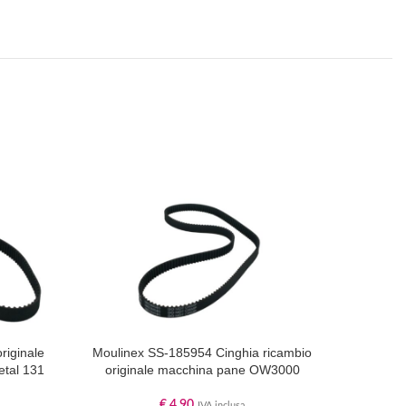
riginale
Moulinex SS-185954 Cinghia ricambio
Ari
tal 131
originale macchina pane OW3000
macch
€
4,90
IVA inclusa