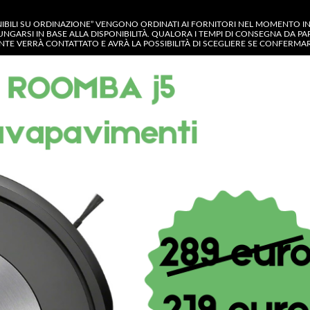
NIBILI SU ORDINAZIONE” VENGONO ORDINATI AI FORNITORI NEL MOMENTO IN C
UNGARSI IN BASE ALLA DISPONIBILITÀ. QUALORA I TEMPI DI CONSEGNA DA P
IENTE VERRÀ CONTATTATO E AVRÀ LA POSSIBILITÀ DI SCEGLIERE SE CONFERM
GORIA
OP
CONTATTACI
MY ACCOUNT
Shop
CESTELLO + 2 PALE RICAMBI
CESTELLO + 2 PA
COMPATIBILI MAC
CARREFOUR HOM