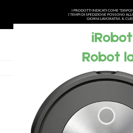
I PRODOTTI INDICATI COME “DISPO
I TEMPI DI SPEDIZIONE POSSONO ALL
GIORNI LAVORATIVI, IL CL
SELEZIONA CATE
VISUALIZZA CATEGORIE
CHI SIAMO
SH