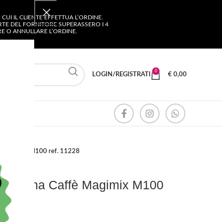
UI IL CLIENTE EFFETTUA L’ORDINE.
ARTE DEL FORNITORE SUPERASSERO I 4
ARE O ANNULLARE L’ORDINE.
0
LOGIN/REGISTRATI
€
0,00
è Magimix M100 ref. 11228
acchina Caffè Magimix M100