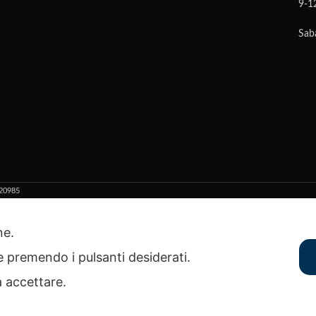
9-1
gniamo per azzerare il rischio di
Ci impegniamo per azzerare il ri
Sab
o per articolo incompatibile:
reso per articolo incompatib
attaci prima di acquistare e ti
contattaci prima di acquistare
remo a non sbagliare prodotto.
aiuteremo a non sbagliare pro
ostro servizio di verifica della
Il nostro servizio di verifica 
ompatibilità è GRATUITO!
compatibilità è GRATUIT
20985
Recedere dal contratto qui
one.
ie premendo i pulsanti desiderati.
a accettare.
€
11,90
28
DISPONIBILE SU ORDINAZIONE
AGGIUNGI AL CARRE
IVA inclusa