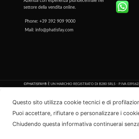
Azienda con esperienza pluridecennale nel
corretto.
settore della vendita online.
Ci impe
Ci impegniamo per azzerare il rischio di
res
reso per articolo incompatibile:
Phone: +39 392 909 9000
cont
contattaci prima di acquistare e ti
aiute
Mail: info@phatisfay.com
aiuteremo a non sbagliare prodotto.
Il n
Il nostro servizio di verifica della
c
compatibilità è GRATUITO!
©
PHATISFAY®
È UN MARCHIO REGISTRATO DI B280 SRLS - P.IVA 039162
Questo sito utilizza cookie tecnici e di profilazi
Puoi accettare, rifiutare o personalizzare i cook
Chiudendo questa informativa continuerai senz
Pulsante ON/OFF Macchina Caffè Magimix M100 ref. 112