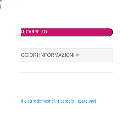
AGGIUNGI AL CARRELLO
 PER MAGGIORI INFORMAZIONI
ambi
,
ricambi elettrodomestici
,
ricambio
,
spare part