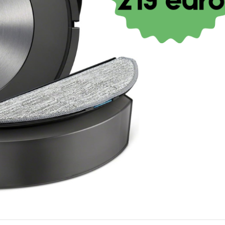
€
11,90
IVA inclusa
DISPONIBILE SU ORDINAZIONE
CONTATTACI
COD:
MAGIMIX-504357
Categoria:
MACCHINE DA CAFFE'
Tag:
accessori elettrodomestici
,
ric
Share: