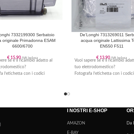
onghi 7332199300 Serbatoio
De’Longhi 7313269011 Serb
a originale Primadonna ESAM
acqua originale Lattissima 
6600/6700
EN550 F511
€
15,90
€
13,90
IVA inclusa
IVA inclusa
ere se è il ricambio adatto al
Vuoi sapere se è il ricambio adat
ttrodomestico?
tuo elettrodomestico?
a l’etichetta con i codici
Fotografa l’etichetta con i codici
re che trovi sul tuo
produttore che trovi sul tuo
hio (segui la nostra guida
apparecchio (segui la nostra gui
ovo il codice del mio
“
Dove trovo il codice del mio
domestico?
” se non sai dove
elettrodomestico?
” se non sai d
) e inviacela tramite
Whatsapp
,
trovarla) e inviacela tramite
Wha
I NOSTRI E-SHOP
OR
oci il ricambio che ti occorre:
scrivendoci il ricambio che ti oc
eremo per te la compatibilità e ti
verificheremo per te la compatibi
AMAZON
Da 
mo nell’acquisto del ricambio
guideremo nell’acquisto del ric
.
corretto.
E-BAY