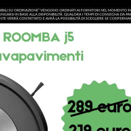
NIBILI SU ORDINAZIONE” VENGONO ORDINATI AI FORNITORI NEL MOMENTO IN C
UNGARSI IN BASE ALLA DISPONIBILITÀ. QUALORA I TEMPI DI CONSEGNA DA P
IENTE VERRÀ CONTATTATO E AVRÀ LA POSSIBILITÀ DI SCEGLIERE SE CONFERM
GORIA
OP
CONTATTACI
MY ACCOUNT
Shop
Pulsante ON/OFF Macchina Caff
Pulsante ON/OFF M
ref. 11228