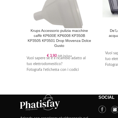
Krups Accessorio pulizia macchine
De’L
caffè KP600E KP6008 KP350B
acqu
KP3505 KP3501 Drop Movenza Dolce
Gusto
Vuoi sap
€
3,90
IVA inclusa
Vuoi sapere se è il ricambio adatto al
tuo ele
tuo elettrodomestico?
Fotograf
Fotografa l’etichetta con i codici
produtto
produttore che trovi sul tuo
apparecc
apparecchio (segui la nostra guida
“
Dove tr
“
Dove trovo il codice del mio
elettro
elettrodomestico?
” se non sai dove
trovarla
SOCIAL
trovarla) e inviacela tramite
Whatsapp
,
scrivend
scrivendoci il ricambio che ti occorre:
verifich
verificheremo per te la compatibilità e ti
guidere
guideremo nell’acquisto del ricambio
corretto