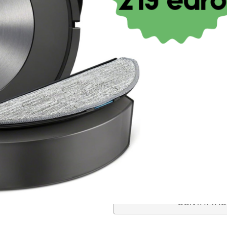
€
29,50
IVA inclusa
Vuoi sapere se è il ricambio adatto 
Fotografa l’etichetta con i codici pr
“
Dove trovo il codice del mio elett
Whatsapp
, scrivendoci il ricambio c
guideremo nell’acquisto del ricambio
Ci impegniamo per azzerare il rischio
acquistare e ti aiuteremo a non sbag
Il nostro servizio di verifica della 
ESAURITO
CONTATTACI