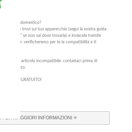
al tuo elettrodomestico?
oduttore che trovi sul tuo apparecchio (segui la nostra guida
rodomestico?
” se non sai dove trovarla) e inviacela tramite
he ti occorre: verificheremo per te la compatibilità e ti
 corretto.
 di reso per articolo incompatibile: contattaci prima di
liare prodotto.
compatibilità è GRATUITO!
 PER MAGGIORI INFORMAZIONI