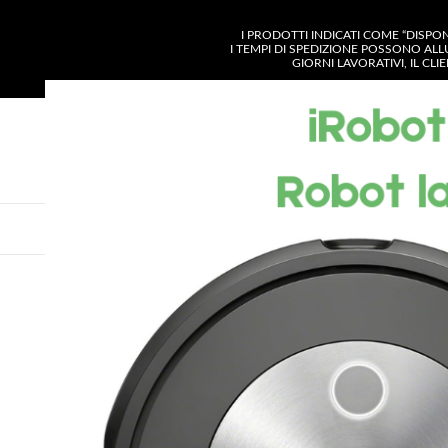
I PRODOTTI INDICATI COME “DISPO
I TEMPI DI SPEDIZIONE POSSONO ALL
GIORNI LAVORATIVI, IL CL
SELEZIONA CATE
VISUALIZZA CATEGORIE
CHI SIAMO
SH