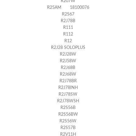
R207W
R25AM 18100076
R2S67
R2J78B
R111
R112
R12
R2J28 SOLOPLUS
R2J28W
R2J58W
R2J68B
R2J68W
R2J78BR
R2J78INH
R2J78SW
R2J78WSH
R2S56B
R2S56BW
R2S56W
R2S57B
R2V11H