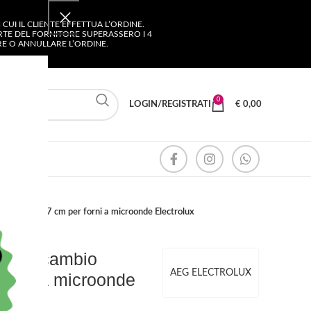
UI IL CLIENTE EFFETTUA L’ORDINE.
ARTE DEL FORNITORE SUPERASSERO I 4
ARE O ANNULLARE L’ORDINE.
0
LOGIN/REGISTRATI
€
0,00
diametro 27 cm per forni a microonde Electrolux
tto ricambio
AEG ELECTROLUX
forni a microonde