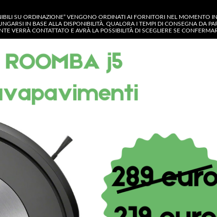
NIBILI SU ORDINAZIONE” VENGONO ORDINATI AI FORNITORI NEL MOMENTO IN C
UNGARSI IN BASE ALLA DISPONIBILITÀ. QUALORA I TEMPI DI CONSEGNA DA P
IENTE VERRÀ CONTATTATO E AVRÀ LA POSSIBILITÀ DI SCEGLIERE SE CONFERM
GORIA
OP
CONTATTACI
MY ACCOUNT
Shop
Aeg 4055382263 piatto ricambio 
Aeg 4055382263 pia
diametro 27 cm per 
Electrolux