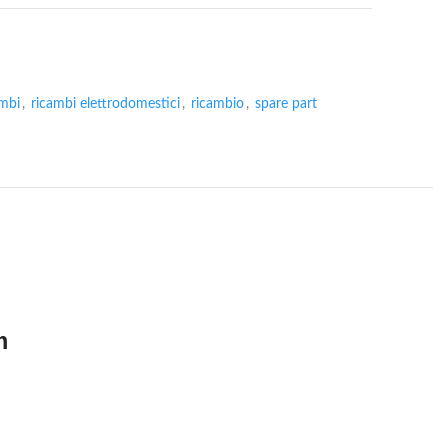
ambi
,
ricambi elettrodomestici
,
ricambio
,
spare part
m