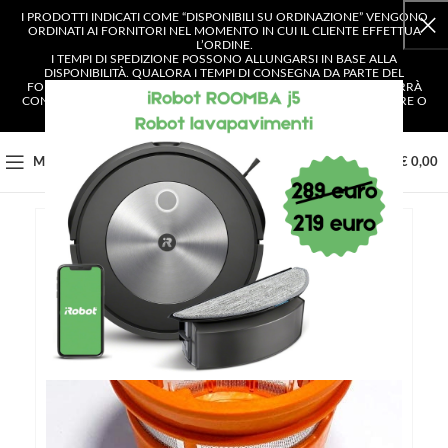
I PRODOTTI INDICATI COME “DISPONIBILI SU ORDINAZIONE” VENGONO
ORDINATI AI FORNITORI NEL MOMENTO IN CUI IL CLIENTE EFFETTUA
L’ORDINE.
I TEMPI DI SPEDIZIONE POSSONO ALLUNGARSI IN BASE ALLA
DISPONIBILITÀ. QUALORA I TEMPI DI CONSEGNA DA PARTE DEL
FORNITORE SUPERASSERO I 4 GIORNI LAVORATIVI, IL CLIENTE VERRÀ
CONTATTATO E AVRÀ LA POSSIBILITÀ DI SCEGLIERE SE CONFERMARE O
ANNULLARE L’ORDINE.
0
MENU
€
0,00