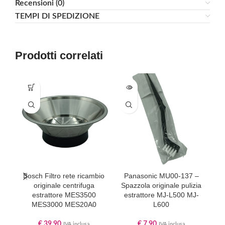
Recensioni (0)
TEMPI DI SPEDIZIONE
Prodotti correlati
Bosch Filtro rete ricambio
Panasonic MU00-137 –
originale centrifuga
Spazzola originale pulizia
estrattore MES3500
estrattore MJ-L500 MJ-
o
MES3000 MES20A0
L600
J
J
€
39,90
€
7,90
IVA inclusa
IVA inclusa