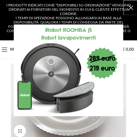
I PRODOTTI INDICATI COME “DISPONIBILI SU ORDINAZIONE” VENGONO
ORDINATI AI FORNITORI NEL MOMENTO IN CUI IL CLIENTE EFFETTUA
L’ORDINE.
I TEMPI DI SPEDIZIONE POSSONO ALLUNGARSI IN BASE ALLA
DISPONIBILITÀ. QUALORA I TEMPI DI CONSEGNA DA PARTE DEL
FORNITORE SUPERASSERO I 4 GIORNI LAVORATIVI, IL CLIENTE VERRÀ
CONTATTATO E AVRÀ LA POSSIBILITÀ DI SCEGLIERE SE CONFERMARE O
ANNULLARE L’ORDINE.
0
MENU
€
0,00
Clicca per ingrandire