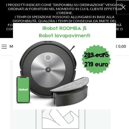
I PRODOTTI INDICATI COME “DISPONIBILI SU ORDINAZIONE” VENGONO
ORDINATI AI FORNITORI NEL MOMENTO IN CUI IL CLIENTE EFFETTUA
L’ORDINE.
I TEMPI DI SPEDIZIONE POSSONO ALLUNGARSI IN BASE ALLA
DISPONIBILITÀ. QUALORA I TEMPI DI CONSEGNA DA PARTE DEL
FORNITORE SUPERASSERO I 4 GIORNI LAVORATIVI, IL CLIENTE VERRÀ
CONTATTATO E AVRÀ LA POSSIBILITÀ DI SCEGLIERE SE CONFERMARE O
ANNULLARE L’ORDINE.
0
MENU
€
0,00