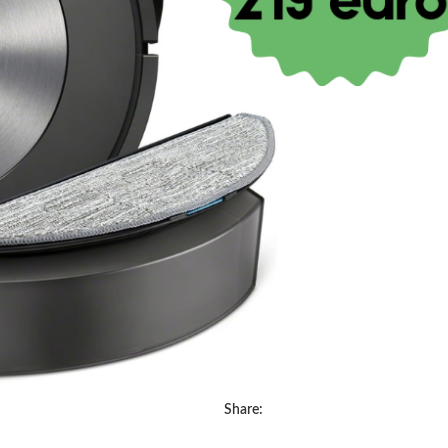
€
16,90
IVA inclusa
SOLO 2 PEZZI DISPONIBILI
CONTATTACI
COD:
SS-MCNW-0N69
Categoria:
POP CULTURE
Tag:
Albus Silente
,
Harry Potter
,
He
Share: