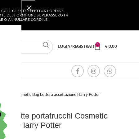
UI IL CLIENTE EFFETTUA L’ORDINE.
ARTE DEL FORNITORE SUPERASSERO I 4
ARE O ANNULLARE L’ORDINE.
0
LOGIN/REGISTRATI
€
0,00
trucchi Cosmetic Bag Lettera accettazione Harry Potter
Pochette portatrucchi Cosmetic
zione Harry Potter