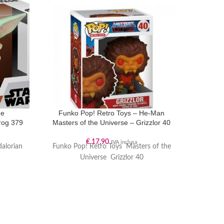
he
Funko Pop! Retro Toys – He-Man
Half Mo
frog 379
Masters of the Universe – Grizzlor 40
ad anel
€
17,90
IVA inclusa
dalorian
Funko Pop! Retro Toys Masters of the
Half M
Universe Grizzlor 40
ad ane