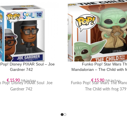
Pop! Disney PIXAR Soul – Joe
Funko Pop! Star Wars T
Gardner 742
Mandalorian – The Child with 
€
15,90
€
15,90
IVA inclusa
IVA inclusa
 Pop! Disney PIXAR Soul Joe
Funko Pop! Star Wars The Man
Gardner 742
The Child with frog 379