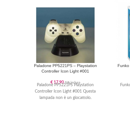
Paladone PP5221PS – Playstation
Funko 
Controller Icon Light #001
€
17,90
IVA inclusa
Paladone PP5221PS Playstation
Funko
Controller Icon Light #001 Questa
lampada non è un giocattolo.
Raccomandato per persone di età
superiore agli