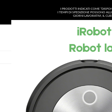
I PRODOTTI INDICATI COME “DISPO
I TEMPI DI SPEDIZIONE POSSONO ALL
GIORNI LAVORATIVI, IL CL
SELEZIONA CATE
VISUALIZZA CATEGORIE
CHI SIAMO
SH