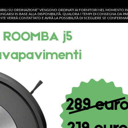
NIBILI SU ORDINAZIONE” VENGONO ORDINATI AI FORNITORI NEL MOMENTO IN C
UNGARSI IN BASE ALLA DISPONIBILITÀ. QUALORA I TEMPI DI CONSEGNA DA P
IENTE VERRÀ CONTATTATO E AVRÀ LA POSSIBILITÀ DI SCEGLIERE SE CONFERM
GORIA
OP
CONTATTACI
MY ACCOUNT
Shop
Groovy UK Limited Pochette porta
Groovy UK Limited 
Bag Lettera accetta