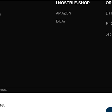
I NOSTRI E-SHOP
OR
AMAZON
Da 
E-BAY
9-1
Sab
20985
Recedere dal contratto qui
one.