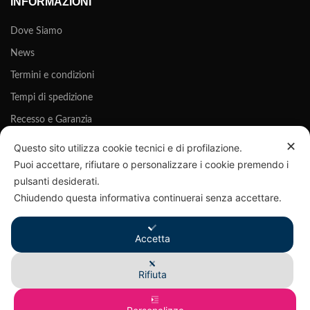
INFORMAZIONI
Dove Siamo
News
Termini e condizioni
Tempi di spedizione
Recesso e Garanzia
Privacy Policy
✕
Questo sito utilizza cookie tecnici e di profilazione.
Puoi accettare, rifiutare o personalizzare i cookie premendo i
Cookie Policy
pulsanti desiderati.
Chiudendo questa informativa continuerai senza accettare.
Accetta
©
PHATISFAY®
È UN MARCHIO REGISTRATO DI B280 SRLS - P.IVA 03916220985
Rifiuta
Recedere dal contratto qui