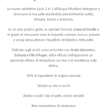
Le nuove salviettine Lycia 3 in 1 all'Acqua Micellare detergono e
struccano la tua pelle lasciandola piacevolmente pulita,
idratata, tonica e luminosa.
In un solo pratico gesto, la speciale formula
a base di micelle
è
in grado di rimuovere tutte le impurità cutanee, trucco, polvere
e smog senza alterare l'equilibrio idrolipidico della pelle.
Delicate sugli occhi, sono arricchite con
Acido Ialuronico,
Eufrasia e Olio d'Argan
, attivi efficaci nell'apportare un
piacevole effetto di idratazione sul viso e di emollienza sulle
labbra.
96% di ingredienti di origine naturale
Testate su viso e occhi
Adatte a tutti i tipi di pelle, anche sensibili
Non necessitano di risciacquo