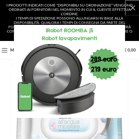
I PRODOTTI INDICATI COME “DISPONIBILI SU ORDINAZIONE” VENGONO
ORDINATI AI FORNITORI NEL MOMENTO IN CUI IL CLIENTE EFFETTUA
L’ORDINE.
I TEMPI DI SPEDIZIONE POSSONO ALLUNGARSI IN BASE ALLA
DISPONIBILITÀ. QUALORA I TEMPI DI CONSEGNA DA PARTE DEL
FORNITORE SUPERASSERO I 4 GIORNI LAVORATIVI, IL CLIENTE VERRÀ
CONTATTATO E AVRÀ LA POSSIBILITÀ DI SCEGLIERE SE CONFERMARE O
ANNULLARE L’ORDINE.
0
MENU
€
0,00