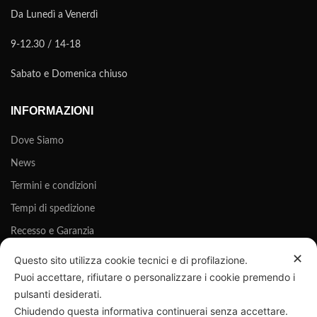
Da Lunedì a Venerdì
9-12.30 / 14-18
Sabato e Domenica chiuso
INFORMAZIONI
Dove Siamo
News
Termini e condizioni
Tempi di spedizione
Recesso e Garanzia
Privacy Policy
✕
Questo sito utilizza cookie tecnici e di profilazione.
Puoi accettare, rifiutare o personalizzare i cookie premendo i
Cookie Policy
pulsanti desiderati.
Chiudendo questa informativa continuerai senza accettare.