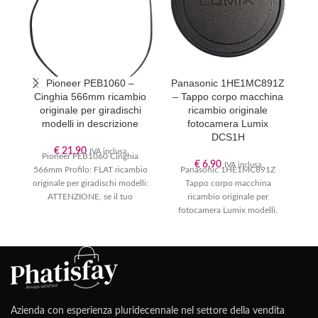
Pioneer PEB1060 –
Panasonic 1HE1MC891Z
Cinghia 566mm ricambio
– Tappo corpo macchina
P
originale per giradischi
ricambio originale
modelli in descrizione
fotocamera Lumix
DCS1H
P
€
21,90
IVA inclusa
Pioneer PEB1060 Cinghia
o
€
6,90
IVA inclusa
566mm Profilo: FLAT ricambio
Panasonic 1HE1MC891Z
originale per giradischi modelli:
Tappo corpo macchina
ATTENZIONE, se il tuo
ricambio originale per
modello non è presente in
fotocamera Lumix modelli.
ATTENZIONE, se il tuo
modello non è presente in
Azienda con esperienza pluridecennale nel settore della vendita