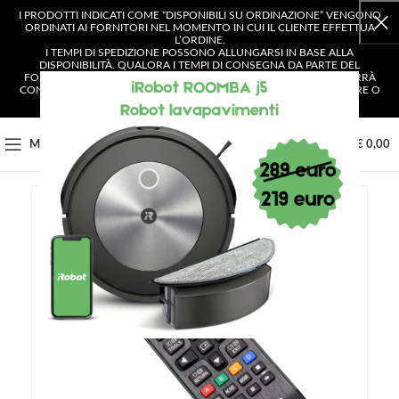
I PRODOTTI INDICATI COME “DISPONIBILI SU ORDINAZIONE” VENGONO
ORDINATI AI FORNITORI NEL MOMENTO IN CUI IL CLIENTE EFFETTUA
L’ORDINE.
I TEMPI DI SPEDIZIONE POSSONO ALLUNGARSI IN BASE ALLA
DISPONIBILITÀ. QUALORA I TEMPI DI CONSEGNA DA PARTE DEL
FORNITORE SUPERASSERO I 4 GIORNI LAVORATIVI, IL CLIENTE VERRÀ
CONTATTATO E AVRÀ LA POSSIBILITÀ DI SCEGLIERE SE CONFERMARE O
ANNULLARE L’ORDINE.
0
MENU
€
0,00