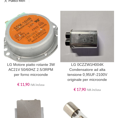
Pulisci filtri
LG Motore piatto rotante 3W
LG 0CZZW1H004K
AC21V 50/60HZ 2.5/3RPM
Condensatore ad alta
per forno microonde
tensione 0,95UF-2100V
originale per microonde
€
11,90
IVA inclusa
€
17,90
IVA inclusa