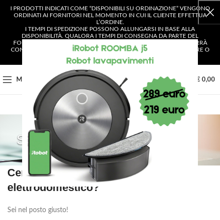
I PRODOTTI INDICATI COME “DISPONIBILI SU ORDINAZIONE” VENGONO
ORDINATI AI FORNITORI NEL MOMENTO IN CUI IL CLIENTE EFFETTUA
L’ORDINE.
I TEMPI DI SPEDIZIONE POSSONO ALLUNGARSI IN BASE ALLA
DISPONIBILITÀ. QUALORA I TEMPI DI CONSEGNA DA PARTE DEL
FORNITORE SUPERASSERO I 4 GIORNI LAVORATIVI, IL CLIENTE VERRÀ
CONTATTATO E AVRÀ LA POSSIBILITÀ DI SCEGLIERE SE CONFERMARE O
ANNULLARE L’ORDINE.
0
MENU
€
0,00
SHOP
Cerchi un ricambio per il tuo
elettrodomestico?
Sei nel posto giusto!