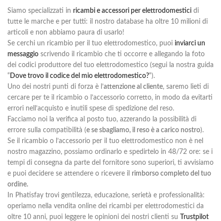
Siamo specializzati in
ricambi e accessori per elettrodomestici
di
tutte le marche e per tutti: il nostro database ha oltre 10 milioni di
articoli e non abbiamo paura di usarlo!
Se cerchi un ricambio per il tuo elettrodomestico, puoi
inviarci un
messaggio
scrivendo il ricambio che ti occorre e allegando la foto
dei codici produttore del tuo elettrodomestico (segui la nostra guida
“
Dove trovo il codice del mio elettrodomestico?
“).
Uno dei nostri punti di forza è l’
attenzione al cliente
, saremo lieti di
cercare per te il ricambio o l’accessorio corretto, in modo da evitarti
errori nell’acquisto e inutili spese di spedizione del reso.
Facciamo noi la verifica al posto tuo, azzerando la possibilità di
errore sulla compatibilità (
e se sbagliamo, il reso è a carico nostro
).
Se il ricambio o l’accessorio per il tuo elettrodomestico non è nel
nostro magazzino, possiamo ordinarlo e spedirtelo in 48/72 ore: se i
tempi di consegna da parte del fornitore sono superiori, ti avvisiamo
e puoi decidere se attendere o ricevere il
rimborso completo del tuo
ordine.
In Phatisfay trovi gentilezza, educazione, serietà e professionalità:
operiamo nella vendita online dei ricambi per elettrodomestici da
oltre 10 anni, puoi leggere le opinioni dei nostri clienti su
Trustpilot