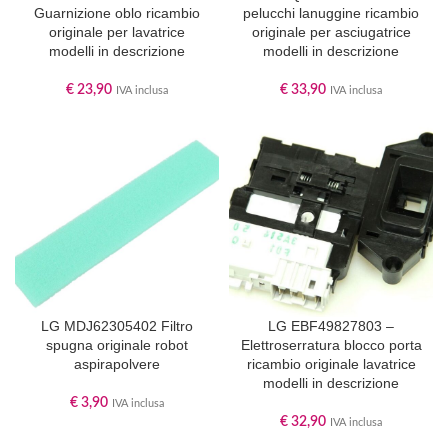
Guarnizione oblo ricambio
pelucchi lanuggine ricambio
originale per lavatrice
originale per asciugatrice
modelli in descrizione
modelli in descrizione
€
23,90
€
33,90
IVA inclusa
IVA inclusa
LG MDJ62305402 Filtro
LG EBF49827803 –
spugna originale robot
Elettroserratura blocco porta
aspirapolvere
ricambio originale lavatrice
modelli in descrizione
€
3,90
IVA inclusa
€
32,90
IVA inclusa