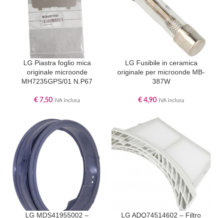
LG Piastra foglio mica
LG Fusibile in ceramica
originale microonde
originale per microonde MB-
MH7235GPS/01 N.P67
387W
€
7,50
€
4,90
IVA inclusa
IVA inclusa
LG MDS41955002 –
LG ADQ74514602 – Filtro