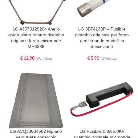
LG AJS73129204 Anello
LG 3B74133P – Fusibile
guida piatto rotante ricambio
ricambio originale per forno
originale forno microonde
a microonde modelli in
MH6336
descrizione
€
12,90
€
5,90
IVA inclusa
IVA inclusa
LG ACQ33004502 Ripiano
LG Fusibile 0.8A 5.0KV
verduriera coperchio
ricambio originale microonde