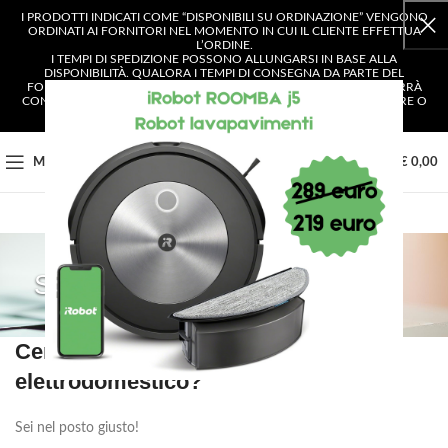
I PRODOTTI INDICATI COME “DISPONIBILI SU ORDINAZIONE” VENGONO
ORDINATI AI FORNITORI NEL MOMENTO IN CUI IL CLIENTE EFFETTUA
L’ORDINE.
I TEMPI DI SPEDIZIONE POSSONO ALLUNGARSI IN BASE ALLA
DISPONIBILITÀ. QUALORA I TEMPI DI CONSEGNA DA PARTE DEL
FORNITORE SUPERASSERO I 4 GIORNI LAVORATIVI, IL CLIENTE VERRÀ
CONTATTATO E AVRÀ LA POSSIBILITÀ DI SCEGLIERE SE CONFERMARE O
ANNULLARE L’ORDINE.
0
MENU
€
0,00
SHOP
Cerchi un ricambio per il tuo
elettrodomestico?
Sei nel posto giusto!