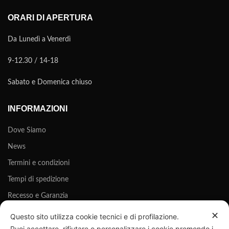
ORARI DI APERTURA
Da Lunedì a Venerdì
9-12.30 / 14-18
Sabato e Domenica chiuso
INFORMAZIONI
Dove Siamo
News
Termini e condizioni
Tempi di spedizione
Recesso e Garanzia
Privacy Policy
✕
Questo sito utilizza cookie tecnici e di profilazione.
Puoi accettare, rifiutare o personalizzare i cookie premendo i
Cookie Policy