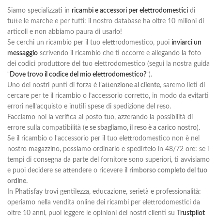
Siamo specializzati in
ricambi e accessori per elettrodomestici
di
tutte le marche e per tutti: il nostro database ha oltre 10 milioni di
articoli e non abbiamo paura di usarlo!
Se cerchi un ricambio per il tuo elettrodomestico, puoi
inviarci un
messaggio
scrivendo il ricambio che ti occorre e allegando la foto
dei codici produttore del tuo elettrodomestico (segui la nostra guida
“
Dove trovo il codice del mio elettrodomestico?
“).
Uno dei nostri punti di forza è l’
attenzione al cliente
, saremo lieti di
cercare per te il ricambio o l’accessorio corretto, in modo da evitarti
errori nell’acquisto e inutili spese di spedizione del reso.
Facciamo noi la verifica al posto tuo, azzerando la possibilità di
errore sulla compatibilità (
e se sbagliamo, il reso è a carico nostro
).
Se il ricambio o l’accessorio per il tuo elettrodomestico non è nel
nostro magazzino, possiamo ordinarlo e spedirtelo in 48/72 ore: se i
tempi di consegna da parte del fornitore sono superiori, ti avvisiamo
e puoi decidere se attendere o ricevere il
rimborso completo del tuo
ordine.
In Phatisfay trovi gentilezza, educazione, serietà e professionalità:
operiamo nella vendita online dei ricambi per elettrodomestici da
oltre 10 anni, puoi leggere le opinioni dei nostri clienti su
Trustpilot