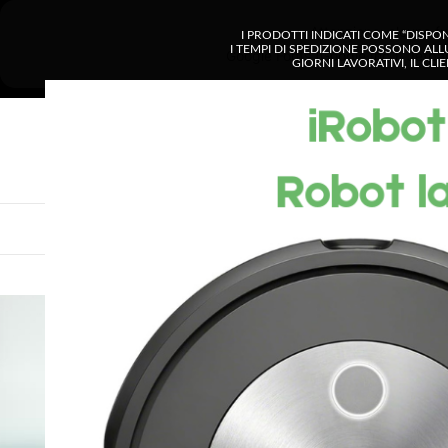
I PRODOTTI INDICATI COME “DISPO
I TEMPI DI SPEDIZIONE POSSONO ALL
GIORNI LAVORATIVI, IL CL
SELEZIONA CATE
VISUALIZZA CATEGORIE
CHI SIAMO
SH