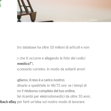
tutti: il nostro database ha oltre 10 milioni di articoli e non
 il ricambio che ti occorre e allegando la foto dei codici
mio elettrodomestico?
“).
ricambio o l’accessorio corretto, in modo da evitarti errori
ità (
e se sbagliamo, il reso è a carico nostro
).
possiamo ordinarlo e spedirtelo in 48/72 ore: se i tempi di
ere o ricevere il
rimborso completo del tuo ordine.
dita online dei ricambi per elettrodomestici da oltre 10 anni,
dback eBay
per farti un’idea sul nostro modo di lavorare.