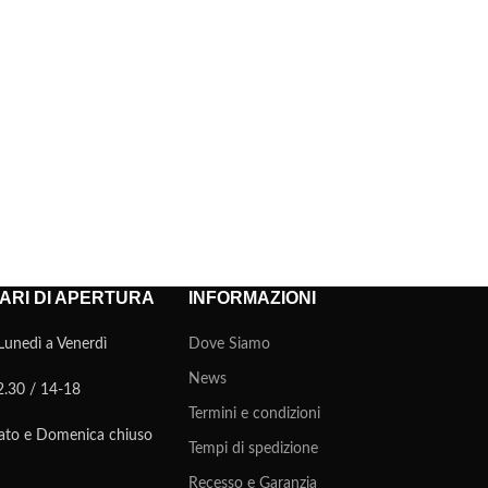
ARI DI APERTURA
INFORMAZIONI
Lunedì a Venerdì
Dove Siamo
News
2.30 / 14-18
Termini e condizioni
ato e Domenica chiuso
Tempi di spedizione
Recesso e Garanzia