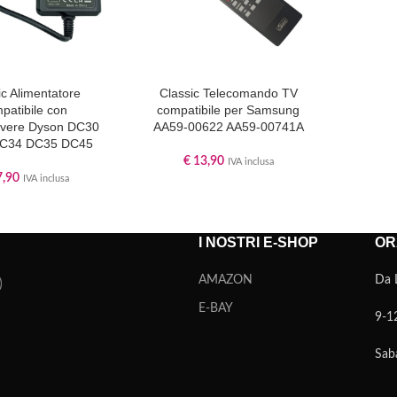
ic Alimentatore
Classic Telecomando TV
patibile con
compatibile per Samsung
lvere Dyson DC30
AA59-00622 AA59-00741A
C34 DC35 DC45
€
13,90
IVA inclusa
,90
IVA inclusa
I NOSTRI E-SHOP
OR
AMAZON
Da 
E-BAY
9-1
Sab