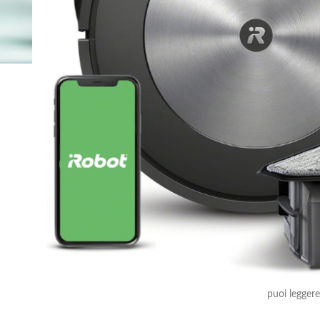
CERCA UN PRODOTTO
Cerchi 
Sei nel post
SELEZIONA CATEGORIA
Siamo specia
abbiamo pau
Se cerchi un
CATEGORIE PRODOTTO
produttore d
Uno dei nost
CASA, PERSONA E ANIMALI
nell’acquisto
HAPPY SIDE
Facciamo noi
OUTLET
Se il ricamb
RICAMBI E ACCESSORI
consegna da 
WORK IN PROGRESS
In Phatisfay
puoi leggere