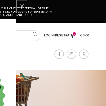
UI IL CLIENTE EFFETTUA L’ORDINE.
ARTE DEL FORNITORE SUPERASSERO I 4
ARE O ANNULLARE L’ORDINE.
0
LOGIN/REGISTRATI
€
0,00