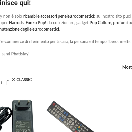
inisce qui!
y non è solo
ricambi e accessori per elettrodomestici
: sul nostro sito puoi 
opper
Harrods
,
Funko Pop!
da collezionare, gadget
Pop Culture
,
profumi pe
nutenzione degli elettrodomestici
.
’
e-commerce di riferimento per la casa, la persona e il tempo libero
: mettic
 sarai
Phatisfay
!
Most
CLASSIC
ri