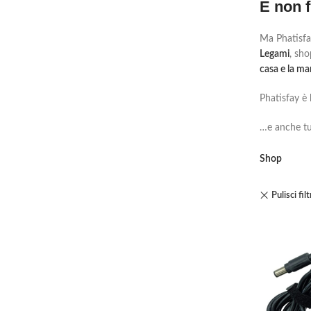
E non f
Ma Phatisfa
Legami
, sh
casa e la ma
Phatisfay è l
…e anche tu
Shop
Pulisci filt