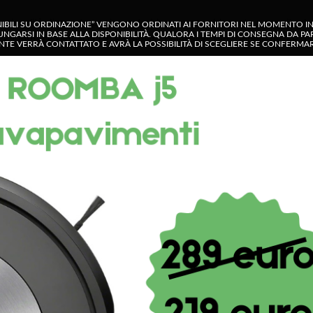
NIBILI SU ORDINAZIONE” VENGONO ORDINATI AI FORNITORI NEL MOMENTO IN C
UNGARSI IN BASE ALLA DISPONIBILITÀ. QUALORA I TEMPI DI CONSEGNA DA P
IENTE VERRÀ CONTATTATO E AVRÀ LA POSSIBILITÀ DI SCEGLIERE SE CONFERM
GORIA
OP
CONTATTACI
MY ACCOUNT
SHOP