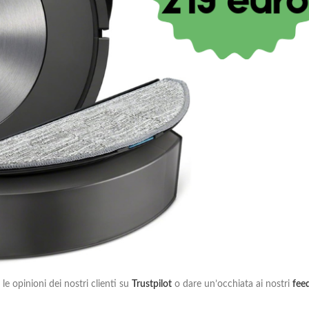
un ricambio per il tuo elettrodomestico?
o giusto!
lizzati in
ricambi e accessori per elettrodomestici
di tutte le marche e per 
ra di usarlo!
 ricambio per il tuo elettrodomestico, puoi
inviarci un messaggio
scrivendo
el tuo elettrodomestico (segui la nostra guida “
Dove trovo il codice del 
ri punti di forza è l’
attenzione al cliente
, saremo lieti di cercare per te il 
 e inutili spese di spedizione del reso.
 la verifica al posto tuo, azzerando la possibilità di errore sulla compatibil
io o l’accessorio per il tuo elettrodomestico non è nel nostro magazzino, 
parte del fornitore sono superiori, ti avvisiamo e puoi decidere se attend
 trovi gentilezza, educazione, serietà e professionalità: operiamo nella ven
 le opinioni dei nostri clienti su
Trustpilot
o dare un’occhiata ai nostri
fee