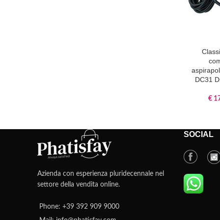
Class
com
aspirapo
DC31 D
€
17
SOCIAL
Azienda con esperienza pluridecennale nel
settore della vendita online.
Phone: +39 392 909 9000