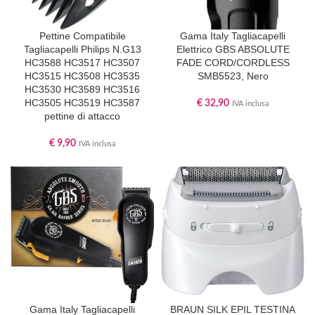
Pettine Compatibile
Gama Italy Tagliacapelli
Tagliacapelli Philips N.G13
Elettrico GBS ABSOLUTE
HC3588 HC3517 HC3507
FADE CORD/CORDLESS
HC3515 HC3508 HC3535
SMB5523, Nero
HC3530 HC3589 HC3516
HC3505 HC3519 HC3587
€
32,90
IVA inclusa
pettine di attacco
€
9,90
IVA inclusa
Gama Italy Tagliacapelli
BRAUN SILK EPIL TESTINA