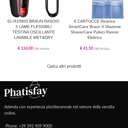
61-R1000S BRAUN RASOIO
6 CARTUCCE Ricarica
3 LAME FLESSIBILI
SmartCare Braun X Stazione
TESTINA OSCILLANTE
ShaverCare Pulisci Rasoio
LAVABILE WET&DRY
Elettrico
€
124,00
€
41,50
IVA inclusa
IVA inclusa
Carica altri prodotti
Azienda con esperienza pluridecennale nel settore della vendita
online.
Phone: +39 392 909 9000