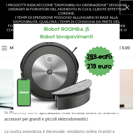
I PRODOTTI INDICATI COME “DISPONIBILI SU ORDINAZIONE” VENGONO
ORDINATI AI FORNITORI NEL MOMENTO IN CUI IL CLIENTE EFFETTUA
L’ORDINE.
I TEMPI DI SPEDIZIONE POSSONO ALLUNGARSI IN BASE ALLA
DISPONIBILITÀ. QUALORA I TEMPI DI CONSEGNA DA PARTE DEL
FORNITORE SUPERASSERO I 4 GIORNI LAVORATIVI, IL CLIENTE VERRÀ
CONTATTATO E AVRÀ LA POSSIBILITÀ DI SCEGLIERE SE CONFERMARE O
ANNULLARE L’ORDINE.
0
MENU
€
0,00
EPILAZIONE, RASATURA E
CURA DEI CAPELLI
In Phatisfay siamo
specializzati nella vendita online di ricambi e
accessori per grandi e piccoli elettrodomestici
.
La nostra esperienza è decennale: vendiamo online ricambi e