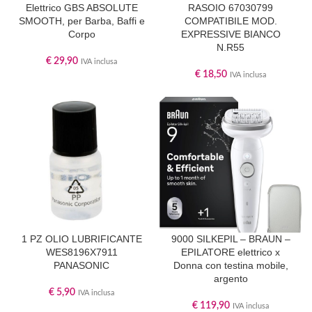
Elettrico GBS ABSOLUTE
RASOIO 67030799
SMOOTH, per Barba, Baffi e
COMPATIBILE MOD.
Corpo
EXPRESSIVE BIANCO
N.R55
€
29,90
IVA inclusa
€
18,50
IVA inclusa
1 PZ OLIO LUBRIFICANTE
9000 SILKEPIL – BRAUN –
WES8196X7911
EPILATORE elettrico x
PANASONIC
Donna con testina mobile,
argento
€
5,90
IVA inclusa
€
119,90
IVA inclusa