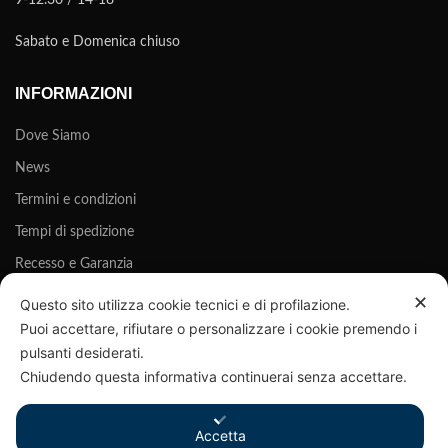
9-12.30 / 14-18
Sabato e Domenica chiuso
INFORMAZIONI
Dove Siamo
News
Termini e condizioni
Tempi di spedizione
Recesso e Garanzia
Privacy Policy
✕
Questo sito utilizza cookie tecnici e di profilazione.
Puoi accettare, rifiutare o personalizzare i cookie premendo i
Cookie Policy
pulsanti desiderati.
Chiudendo questa informativa continuerai senza accettare.
Accetta
©
PHATISFAY®
È UN MARCHIO REGISTRATO DI B280 SRLS - P.IVA 03916220985