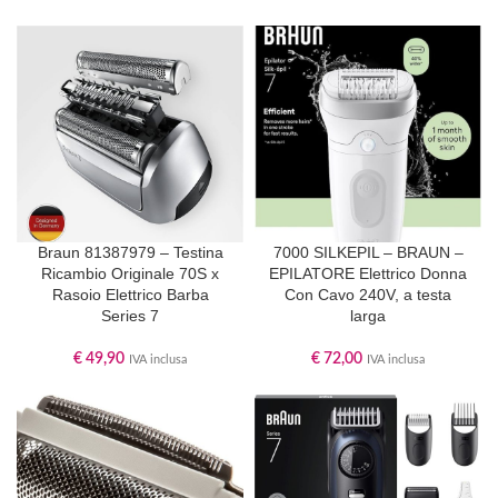
Braun 81387979 – Testina
7000 SILKEPIL – BRAUN –
Ricambio Originale 70S x
EPILATORE Elettrico Donna
Rasoio Elettrico Barba
Con Cavo 240V, a testa
Series 7
larga
€
49,90
€
72,00
IVA inclusa
IVA inclusa