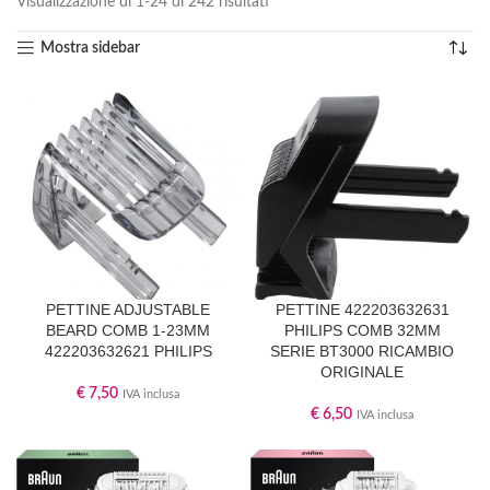
Visualizzazione di 1-24 di 242 risultati
Mostra sidebar
PETTINE ADJUSTABLE
PETTINE 422203632631
BEARD COMB 1-23MM
PHILIPS COMB 32MM
422203632621 PHILIPS
SERIE BT3000 RICAMBIO
ORIGINALE
€
7,50
IVA inclusa
€
6,50
IVA inclusa